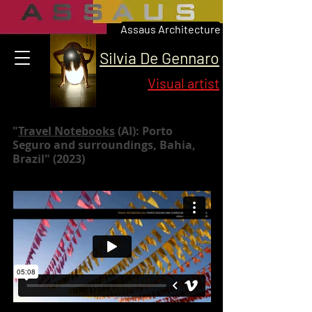
Assaus Architecture
Silvia De Gennaro
Visual artist
"
Travel Notebooks
(AI): Porto
Seguro and surroundings, Bahia,
Brazil" (2023)