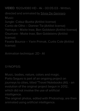
VIDEO
: 1920x1080 HD - 4k - 00:05:03 - Written,
directed and animated by
Silvia De Gennaro
Music:
J
ungle- Cobuz Bustta (Artilist license)
Canto de Olho – Donner Tie (Artilist license)
Yemaya – Maite Inae, Ben Goldstein (Artilist license)
Oxumare - Maite Inae, Ben Goldsteinv (Artilist
license)
Favela Bounce – Yarin Primak, Curtis Cole (Artilist
license)
Animation technique: 2D - AI
SYNOPSIS:
​Music, bodies, nature, colors and magic.
Porto Seguro is part of an ongoing project on
journeys to cities, titled "Travel Notebooks (AI). - an
evolution of the original project begun in 2012,
which did not involve the use of artificial
intelligence.
The original photos, edited with Photoshop, are then
animated using artificial intelligence.