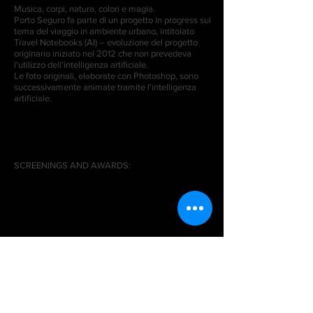
Musica, corpi, natura, colori e magia.
Porto Seguro fa parte di un progetto in progress sul
tema del viaggio in ambiente urbano, intitolato
Travel Notebooks (AI) – evoluzione del progetto
originario iniziato nel 2012 che non prevedeva
l'utilizzo dell'intelligenza artificiale.
Le foto originali, elaborate con Photoshop, sono
successivamente animate tramite l'intelligenza
artificiale.
SCREENINGS AND AWARDS: