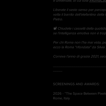
e universale, di cui sola
#RomaCap
Liberate il sesto senso per percepir
volta il barrito dell’elefantino de
Pietro.
📽 Chiudete i cassetti della quotid
se l’intelligenza emotiva non è tro
Per chi Roma non l’ha mai vista, per c
ecco la Roma "rifondata" da Silvi
Correva l’anno di grazia 2021, se
____________________________
_____
SCREENINGS AND AWARDS:
2026 - “The Space Between Pixels” 
Rome, Italy