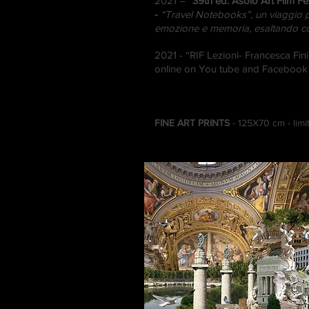
2021 – “
39th ed. Asolo Art Film Fes
-
“Travel Notebooks”, un viaggio p
emozione e memoria, esaltando con l
2021 - “RIF Lezioni- Francesca Fin
online on You tube and Facebook M
FINE ART PRINTS
- 125X70 cm - limi