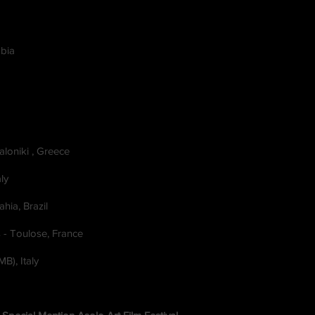
abia
aloniki , Greece
ly
hia, Brazil
 - Toulose, France
), Italy