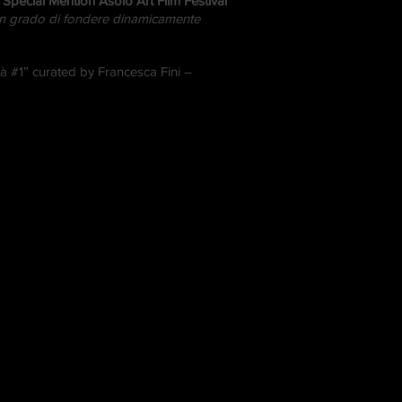
Special Mention Asolo Art Film Festival
 in grado di fondere dinamicamente
tà #1” curated by Francesca Fini –