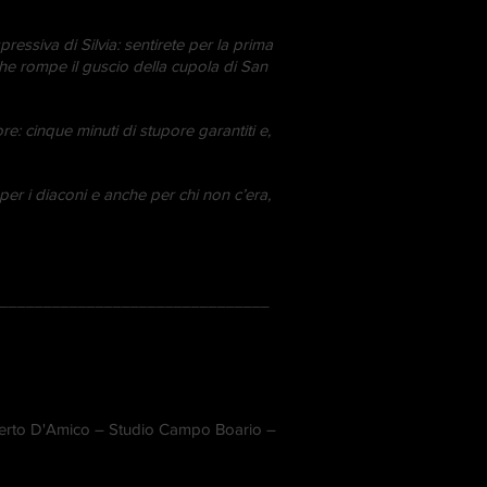
pressiva di Silvia: sentirete per la prima
che rompe il guscio della cupola di San
re: cinque minuti di stupore garantiti e,
i, per i diaconi e anche per chi non c’era,
_______________________________
Alberto D'Amico – Studio Campo Boario –